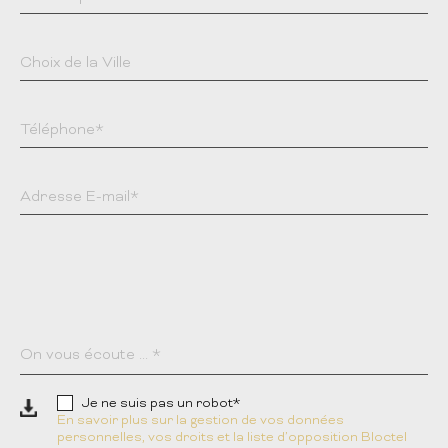
Choix de la Ville
Téléphone*
Adresse E-mail*
On vous écoute ... *
Je ne suis pas un robot*
En savoir plus sur la gestion de vos données
personnelles, vos droits et la liste d’opposition Bloctel