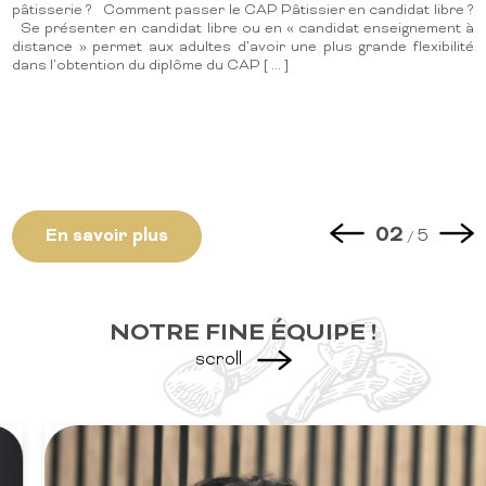
pâtisserie ? Comment passer le CAP Pâtissier en candidat libre ?
Se présenter en candidat libre ou en « candidat enseignement à
distance » permet aux adultes d’avoir une plus grande flexibilité
dans l’obtention du diplôme du CAP [ ... ]
02
03
04
05
01
En savoir plus
En savoir plus
En savoir plus
En savoir plus
En savoir plus
5
5
5
5
5
/
/
/
/
/
NOTRE FINE ÉQUIPE !
scroll