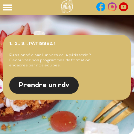
Panneau de gestion des cookies
1.. 2.. 3... PÂTISSEZ !
Passionné.e par l’univers de la pâtisserie ?
Découvrez nos programmes de formation
encadrés par nos équipes.
Prendre un rdv