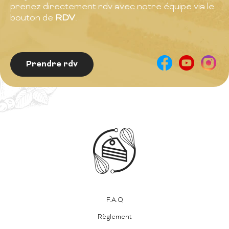
prenez directement rdv avec notre équipe via le
bouton de
RDV
.
Prendre rdv
F.A.Q
Règlement