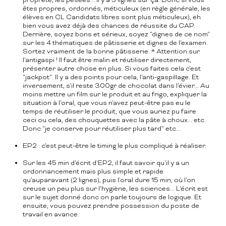
propreté, les pesées... Il y a 5 lignes sur ça. Donc si vous
êtes propres, ordonnés, méticuleux (en règle générale, les
élèves en CL Candidats libres sont plus méticuleux), eh
bien vous avez déjà des chances de réussite du CAP.
Derrière, soyez bons et sérieux, soyez "dignes de ce nom"
sur les 4 thématiques de pâtisserie et dignes de l'examen.
Sortez vraiment de la bonne pâtisserie. * Attention sur
l'antigaspi ! Il faut être malin et réutiliser directement,
présenter autre chose en plus. Si vous faites cela c'est
"jackpot". Il y a des points pour cela, l'anti-gaspillage. Et
inversement, s'il reste 300gr de chocolat dans l'évier... Au
moins mettre un film sur le produit et au frigo, expliquer la
situation à l'oral, que vous n'avez peut-être pas eu le
temps de réutiliser le produit, que vous auriez pu faire
ceci ou cela, des chouquettes avec la pâte à choux... etc.
Donc "je conserve pour réutiliser plus tard" etc...
EP2 : c'est peut-être le timing le plus compliqué à réaliser.
Sur les 45 min d'écrit d'EP2, il faut savoir qu'il y a un
ordonnancement mais plus simple et rapide
qu'auparavant (2 lignes), puis l'oral dure 15 min, où l'on
creuse un peu plus sur l'hygiène, les sciences... L'écrit est
sur le sujet donné donc on parle toujours de logique. Et
ensuite, vous pouvez prendre possession du poste de
travail en avance.