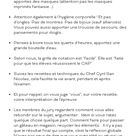
apportez des masques (attention pas les masques
imprimés fantaisie...).
Attention également à l'hygiène corporelle ! Et pas
d'ongles. Pas de montres. Pas de bijoux (sauf alliances).
Vous pouvez aussi apporter une trousse de secours, des
pansements pour doigts...
Pensez à boire tous les quarts d'heures, apportez une
grande bouteille d'eau.
Selon nous, la grille de notation est "facile". Elle est "faite
pour que les élèves réussissent le CAP".
Suivez les recettes et techniques du Chef Cyril San
Nicolas, cela facilite la vie avant, pendant et après
l'examen.
Et pour rappel, on vous juge "vous", sur votre recette,
votre interprétation de l'épreuve.
Les membres du jury regardent comment vous allez
rebondir sur le sujet, argumenter... Idem si vous ratez
quelque chose quelque part. Comment faire pour passer
un gâteau en magasin, recycler les éléments... Il n'y a pas
que le résultat final qui compte, c'est la réflexion globale.
N'ayez pas peur de dire que vous avez râté ou réussi un