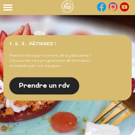
Panneau de gestion des cookies
1.. 2.. 3... PÂTISSEZ !
Passionné.e par l’univers de la pâtisserie ?
Découvrez nos programmes de formation
encadrés par nos équipes.
Prendre un rdv