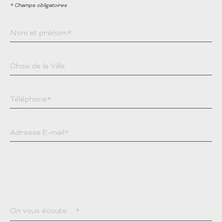
* Champs obligatoires
Nom et prénom*
Choix de la Ville
Téléphone*
Adresse E-mail*
On vous écoute ... *