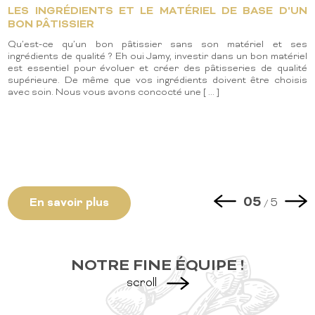
LES INGRÉDIENTS ET LE MATÉRIEL DE BASE D'UN
BON PÂTISSIER
Qu’est-ce qu’un bon pâtissier sans son matériel et ses
ingrédients de qualité ? Eh oui Jamy, investir dans un bon matériel
est essentiel pour évoluer et créer des pâtisseries de qualité
supérieure. De même que vos ingrédients doivent être choisis
avec soin. Nous vous avons concocté une [ ... ]
02
03
04
05
01
En savoir plus
En savoir plus
En savoir plus
En savoir plus
En savoir plus
5
5
5
5
5
/
/
/
/
/
NOTRE FINE ÉQUIPE !
scroll