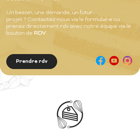
Un besoin, une demande, un futur
projet ? Contactez-nous via le formulaire ou
prenez directement rdv avec notre équipe via le
bouton de
RDV
.
Prendre rdv