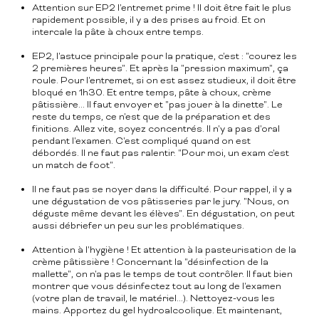
Attention sur EP2 l'entremet prime ! Il doit être fait le plus
rapidement possible, il y a des prises au froid. Et on
intercale la pâte à choux entre temps.
EP2, l'astuce principale pour la pratique, c'est : "courez les
2 premières heures". Et après la "pression maximum", ça
roule. Pour l'entremet, si on est assez studieux, il doit être
bloqué en 1h30. Et entre temps, pâte à choux, crème
pâtissière... Il faut envoyer et "pas jouer à la dinette". Le
reste du temps, ce n'est que de la préparation et des
finitions. Allez vite, soyez concentrés. Il n'y a pas d'oral
pendant l'examen. C'est compliqué quand on est
débordés. Il ne faut pas ralentir. "Pour moi, un exam c'est
un match de foot".
Il ne faut pas se noyer dans la difficulté. Pour rappel, il y a
une dégustation de vos pâtisseries par le jury. "Nous, on
déguste même devant les élèves". En dégustation, on peut
aussi débriefer un peu sur les problématiques.
Attention à l'hygiène ! Et attention à la pasteurisation de la
crème pâtissière ! Concernant la "désinfection de la
mallette", on n'a pas le temps de tout contrôler. Il faut bien
montrer que vous désinfectez tout au long de l'examen
(votre plan de travail, le matériel...). Nettoyez-vous les
mains. Apportez du gel hydroalcoolique. Et maintenant,