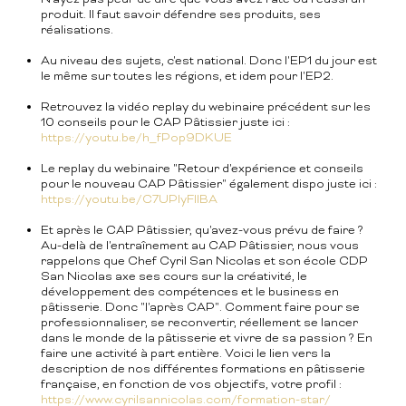
produit. Il faut savoir défendre ses produits, ses
réalisations.
Au niveau des sujets, c'est national. Donc l'EP1 du jour est
le même sur toutes les régions, et idem pour l'EP2.
Retrouvez la vidéo replay du webinaire précédent sur les
10 conseils pour le CAP Pâtissier juste ici :
https://youtu.be/h_fPop9DKUE
Le replay du webinaire "Retour d'expérience et conseils
pour le nouveau CAP Pâtissier" également dispo juste ici :
https://youtu.be/C7UPIyFlIBA
Et après le CAP Pâtissier, qu'avez-vous prévu de faire ?
Au-delà de l'entraînement au CAP Pâtissier, nous vous
rappelons que Chef Cyril San Nicolas et son école CDP
San Nicolas axe ses cours sur la créativité, le
développement des compétences et le business en
pâtisserie. Donc "l'après CAP". Comment faire pour se
professionnaliser, se reconvertir, réellement se lancer
dans le monde de la pâtisserie et vivre de sa passion ? En
faire une activité à part entière. Voici le lien vers la
description de nos différentes formations en pâtisserie
française, en fonction de vos objectifs, votre profil :
https://www.cyrilsannicolas.com/formation-star/