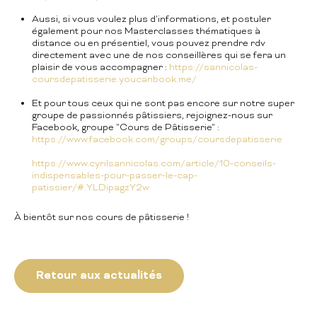
Aussi, si vous voulez plus d'informations, et postuler
également pour nos Masterclasses thématiques à
distance ou en présentiel, vous pouvez prendre rdv
directement avec une de nos conseillères qui se fera un
plaisir de vous accompagner :
https://sannicolas-
coursdepatisserie.youcanbook.me/
Et pour tous ceux qui ne sont pas encore sur notre super
groupe de passionnés pâtissiers, rejoignez-nous sur
Facebook, groupe "Cours de Pâtisserie" :
https://www.facebook.com/groups/coursdepatisserie
https://www.cyrilsannicolas.com/article/10-conseils-
indispensables-pour-passer-le-cap-
patissier/#.YLDipagzY2w
À bientôt sur nos cours de pâtisserie !
Retour aux actualités