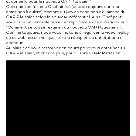
et conseils pour le nouveau CAP Pâtissier".
Cela suite au fait que Chef ait été (et soit toujours dans les
semaines à suivre) membre du jury de sessions d'examens du
CAP Pâtissier selon le nouveau référentiel. Ainsi Chef peut
vous faire un véritable retour et répondre à vos questions sur
"Comment se passe l'examen du nouveau CAP Pâtissier ? ".
Comme toujours, nous vous incitons à regarder la vidéo replay
de ce webinaire ainsi que relire la récap et les annotations ci-
dessous.
Au plaisir de vous retrouver en cours pour vous entraîner au
CAP Pâtissier, et encore plus, pour "l'après CAP Pâtissier" ;) .