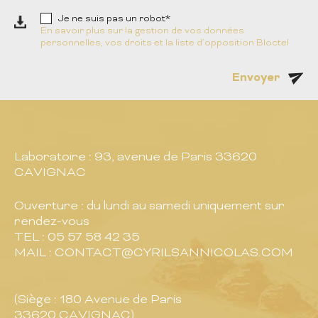
Je ne suis pas un robot*
En savoir plus sur la gestion de vos données
personnelles, vos droits et la liste d’opposition Bloctel
Envoyer
Laboratoire : 93, avenue de Paris
33620
CAVIGNAC
Ouverture : du lundi au samedi uniquement sur
rendez-vous
TEL : 05 57 58 42 35
MAIL : CONTACT@CYRILSANNICOLAS.COM
(Siège : 180 Avenue de Paris
33620 CAVIGNAC)